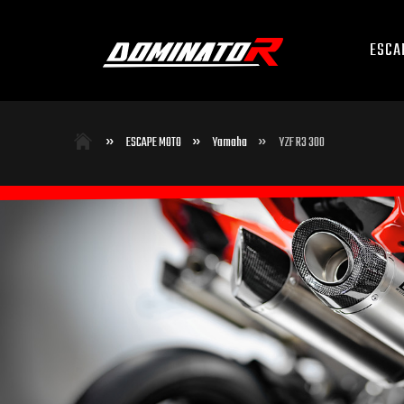
ESCA
»
»
»
ESCAPE MOTO
Yamaha
YZF R3 300