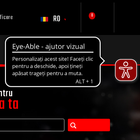
0
RO
ficare
ntru
a ta