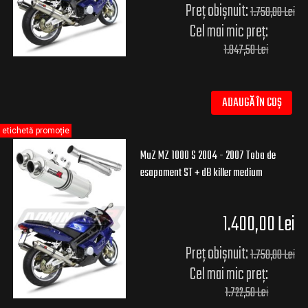
Preț obișnuit:
1.750,00 Lei
Cel mai mic preț:
1.847,50 Lei
ADAUGĂ ÎN COȘ
etichetă promoție
MuZ MZ 1000 S 2004 - 2007 Toba de
esapament ST + dB killer medium
1.400,00 Lei
Preț obișnuit:
1.750,00 Lei
Cel mai mic preț:
1.722,50 Lei