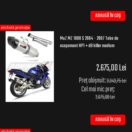
ADAUGĂ ÎN COȘ
etichetă promoție
MuZ MZ 1000 S 2004 - 2007 Toba de
esapament HP1 + dB killer medium
2.675,00 Lei
Preț obișnuit:
3.343,75 Lei
Cel mai mic preț:
2.675,00 Lei
ADAUGĂ ÎN COȘ
etichetă promoție