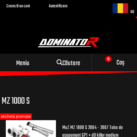
Creează un cont
Autentificare
RO
Evacuare sport pentru
Coș
Meniu
Căutare
motocicleta ta
MZ 1000 S
etichetă promoție
MuZ MZ 1000 S 2004 - 2007 Toba de
esapament GP1 + dB killer medium