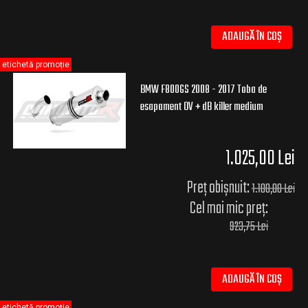
ADAUGĂ ÎN COȘ
etichetă promoție
BMW F800GS 2008 - 2017 Toba de
esapament OV + dB killer medium
1.025,00 Lei
Preț obișnuit:
1.100,00 Lei
Cel mai mic preț:
923,75 Lei
ADAUGĂ ÎN COȘ
etichetă promoție