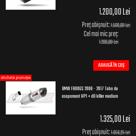
1.200,00 Lei
Preț obișnuit:
1.500,00 Lei
Cel mai mic preț:
1.200,00 Lei
ADAUGĂ ÎN COȘ
etichetă promoție
BMW F800GS 2008 - 2017 Toba de
esapament HP1 + dB killer medium
1.325,00 Lei
Preț obișnuit:
1.656,25 Lei