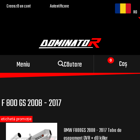
Creează un cont
Autentificare
RO
Evacuare sport pentru
Coș
Meniu
Căutare
motocicleta ta
F 800 GS 2008 - 2017
etichetă promoție
BMW F800GS 2008 - 2017 Toba de
esapament OVR + dB killer