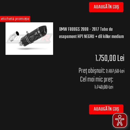
ADAUGĂ ÎN COȘ
etichetă promoție
BMW F800GS 2008 - 2017 Toba de
esapament HP1 NEGRU + dB killer medium
1.750,00 Lei
Preț obișnuit:
2.187,50 Lei
Cel mai mic preț:
1.740,00 Lei
ADAUGĂ ÎN COȘ