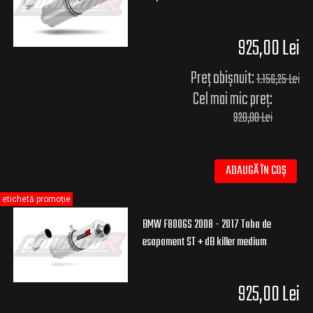
925,00 Lei
Preț obișnuit:
1.156,25 Lei
Cel mai mic preț:
920,00 Lei
ADAUGĂ ÎN COȘ
etichetă promoție
BMW F800GS 2008 - 2017 Toba de
esapament ST + dB killer medium
925,00 Lei