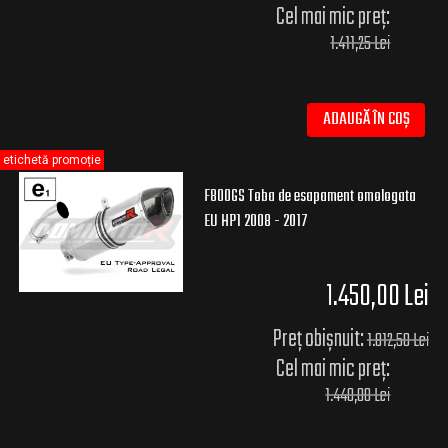
Cel mai mic preț:
1.411,25 Lei
ADAUGĂ ÎN COȘ
etichetă promoție
F800GS Toba de esapament omologata
EU HP1 2008 - 2017
1.450,00 Lei
Preț obișnuit:
1.812,50 Lei
Cel mai mic preț:
1.440,00 Lei