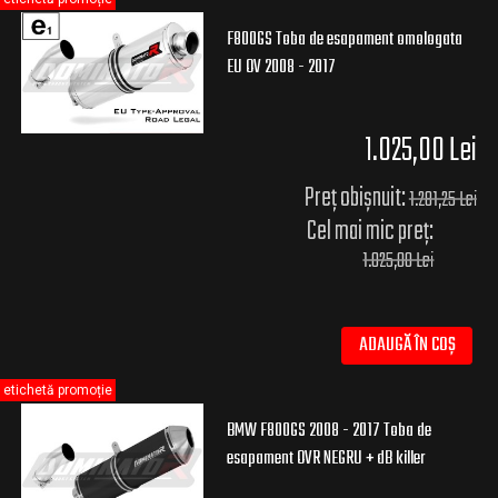
F800GS Toba de esapament omologata
EU OV 2008 - 2017
1.025,00 Lei
Preț obișnuit:
1.281,25 Lei
Cel mai mic preț:
1.025,00 Lei
ADAUGĂ ÎN COȘ
etichetă promoție
BMW F800GS 2008 - 2017 Toba de
esapament OVR NEGRU + dB killer