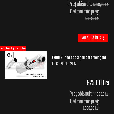
Preț obișnuit:
1.000,00 Lei
Cel mai mic preț:
861,25 Lei
ADAUGĂ ÎN COȘ
etichetă promoție
F800GS Toba de esapament omologata
EU ST 2008 - 2017
925,00 Lei
Preț obișnuit:
1.156,25 Lei
Cel mai mic preț:
1.050,00 Lei