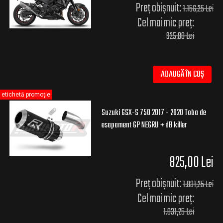
Preț obișnuit:
1.156,25 Lei
Cel mai mic preț:
925,00 Lei
ADAUGĂ ÎN COȘ
etichetă promoție
Suzuki GSX-S 750 2017 - 2020 Toba de
esapament GP NEGRU + dB killer
825,00 Lei
Preț obișnuit:
1.031,25 Lei
Cel mai mic preț:
1.031,25 Lei