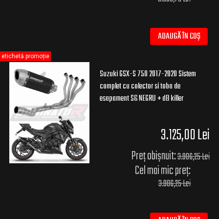
ADAUGĂ ÎN COȘ
etichetă promoție
Suzuki GSX-S 750 2017-2020 Sistem
complet cu colector si toba de
esapament S6 NEGRU + dB killer
3.125,00 Lei
Preț obișnuit:
3.906,25 Lei
Cel mai mic preț:
3.906,25 Lei