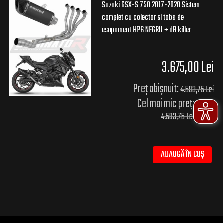
Suzuki GSX-S 750 2017-2020 Sistem
complet cu colector si toba de
esapament HP6 NEGRU + dB killer
3.675,00 Lei
Preț obișnuit:
4.593,75 Lei
Cel mai mic preț:
4.593,75 Lei
ADAUGĂ ÎN COȘ