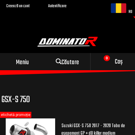
Creează un cont
Autentificare
RO
Evacuare sport pentru
Coș
Meniu
Căutare
motocicleta ta
GSX-S 750
etichetă promoție
Suzuki GSX-S 750 2017 - 2020 Toba de
esapament GP + dB killer medium