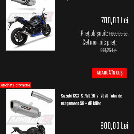
700,00 Lei
Preț obișnuit:
1.000,00 Lei
Cel mai mic preț:
861,25 Lei
ADAUGĂ ÎN COȘ
etichetă promoție
Suzuki GSX-S 750 2017-2020 Toba de
esapament S6 + dB killer
800,00 Lei