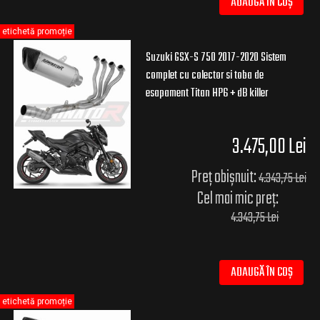
ADAUGĂ ÎN COȘ
etichetă promoție
Suzuki GSX-S 750 2017-2020 Sistem
complet cu colector si toba de
esapament Titan HP6 + dB killer
3.475,00 Lei
Preț obișnuit:
4.343,75 Lei
Cel mai mic preț:
4.343,75 Lei
ADAUGĂ ÎN COȘ
etichetă promoție