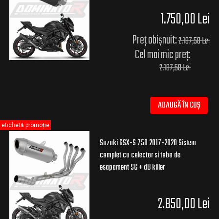
1.750,00 Lei
Preț obișnuit:
2.187,50 Lei
Cel mai mic preț:
2.187,50 Lei
ADAUGĂ ÎN COȘ
etichetă promoție
Suzuki GSX-S 750 2017-2020 Sistem
complet cu colector si toba de
esapament S6 + dB killer
2.850,00 Lei