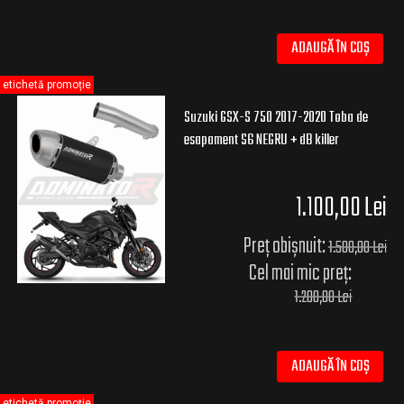
ADAUGĂ ÎN COȘ
etichetă promoție
Suzuki GSX-S 750 2017-2020 Toba de
esapament S6 NEGRU + dB killer
1.100,00 Lei
Preț obișnuit:
1.500,00 Lei
Cel mai mic preț:
1.200,00 Lei
ADAUGĂ ÎN COȘ
etichetă promoție