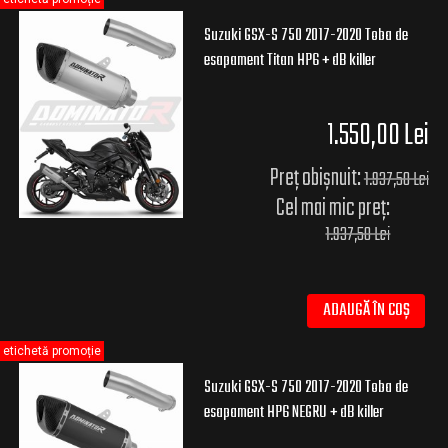
Suzuki GSX-S 750 2017-2020 Toba de
esapament Titan HP6 + dB killer
1.550,00 Lei
Preț obișnuit:
1.937,50 Lei
Cel mai mic preț:
1.937,50 Lei
ADAUGĂ ÎN COȘ
etichetă promoție
Suzuki GSX-S 750 2017-2020 Toba de
esapament HP6 NEGRU + dB killer