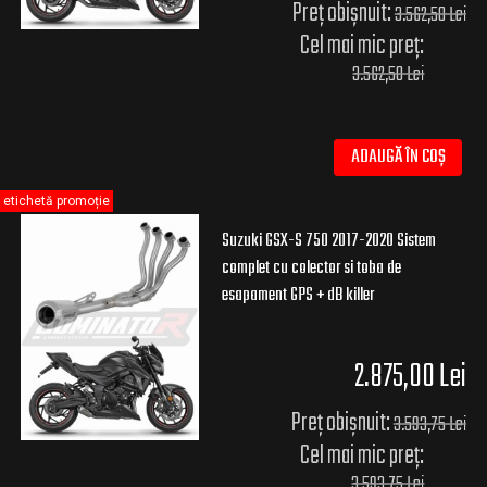
Preț obișnuit:
3.562,50 Lei
Cel mai mic preț:
3.562,50 Lei
ADAUGĂ ÎN COȘ
etichetă promoție
Suzuki GSX-S 750 2017-2020 Sistem
complet cu colector si toba de
esapament GPS + dB killer
2.875,00 Lei
Preț obișnuit:
3.593,75 Lei
Cel mai mic preț:
3.593,75 Lei