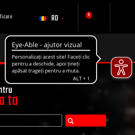
0
RO
ficare
ntru
a ta