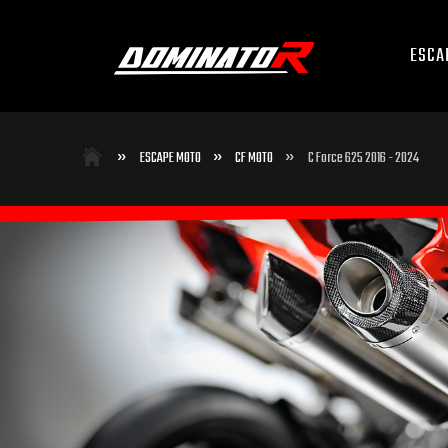
ESCA
»
»
»
ESCAPE MOTO
CF MOTO
C Force 625 2016 - 2024