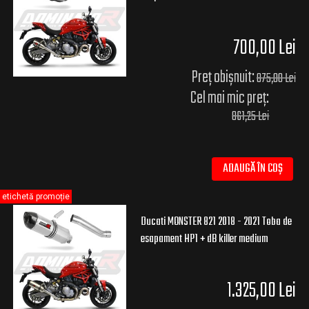
700,00 Lei
Preț obișnuit:
875,00 Lei
Cel mai mic preț:
861,25 Lei
ADAUGĂ ÎN COȘ
etichetă promoție
Ducati MONSTER 821 2018 - 2021 Toba de
esapament HP1 + dB killer medium
1.325,00 Lei