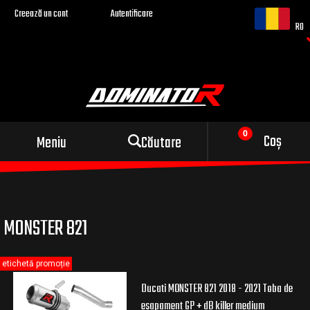
Creează un cont
Autentificare
RO
Evacuare sport pentru
Coș
Meniu
Căutare
motocicleta ta
MONSTER 821
etichetă promoție
Ducati MONSTER 821 2018 - 2021 Toba de
esapament GP + dB killer medium