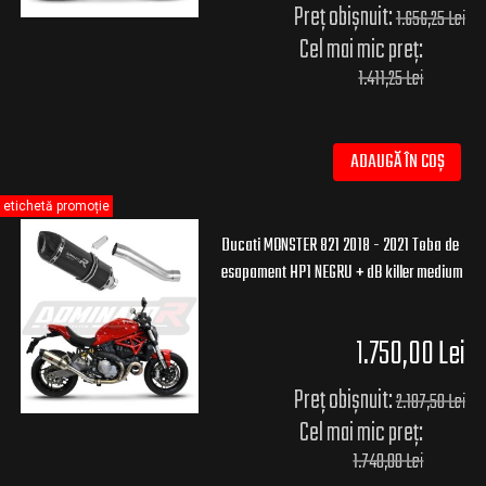
Preț obișnuit:
1.656,25 Lei
Cel mai mic preț:
1.411,25 Lei
ADAUGĂ ÎN COȘ
etichetă promoție
Ducati MONSTER 821 2018 - 2021 Toba de
esapament HP1 NEGRU + dB killer medium
1.750,00 Lei
Preț obișnuit:
2.187,50 Lei
Cel mai mic preț:
1.740,00 Lei