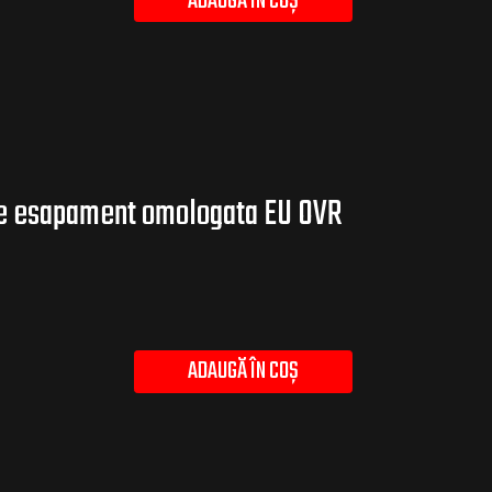
ADAUGĂ ÎN COȘ
e esapament omologata EU OVR
ADAUGĂ ÎN COȘ