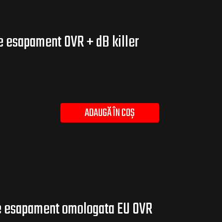
 esapament OVR + dB killer
ADAUGĂ ÎN COȘ
e esapament omologata EU OVR