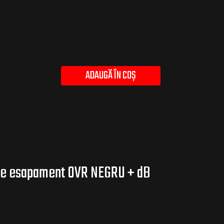
ADAUGĂ ÎN COȘ
 de esapament OVR NEGRU + dB