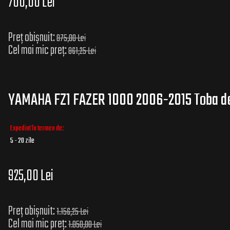
700,00 Lei
Preț obișnuit:
875,00 Lei
Cel mai mic preț:
861,25 Lei
YAMAHA FZ1 FAZER 1000 2006-2015 Toba d
Expediat în termen de:
5 - 20 zile
925,00 Lei
Preț obișnuit:
1.156,25 Lei
Cel mai mic preț:
1.050,00 Lei