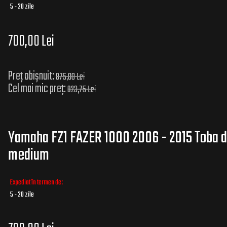
5 - 20 zile
700,00 Lei
Preț obișnuit:
875,00 Lei
Cel mai mic preț:
923,75 Lei
Yamaha FZ1 FAZER 1000 2006 - 2015 Toba d
medium
Expediat în termen de:
5 - 20 zile