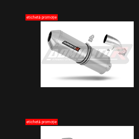
etichetă promoție
etichetă promoție