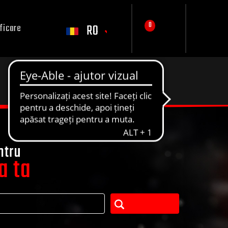
0
RO
ficare
ntru
a ta