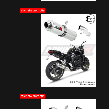
etichetă promoție
etichetă promoție