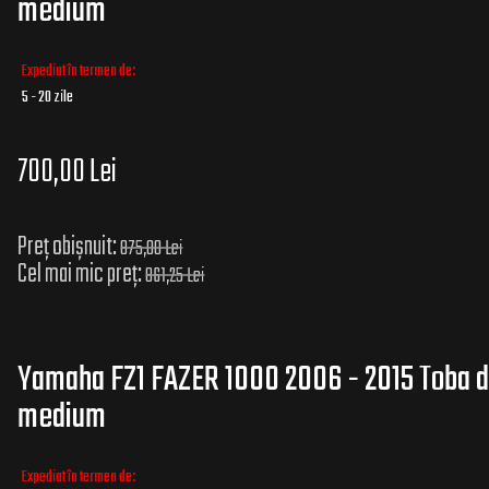
medium
Expediat în termen de:
5 - 20 zile
700,00 Lei
Preț obișnuit:
875,00 Lei
Cel mai mic preț:
861,25 Lei
Yamaha FZ1 FAZER 1000 2006 - 2015 Toba d
medium
Expediat în termen de: