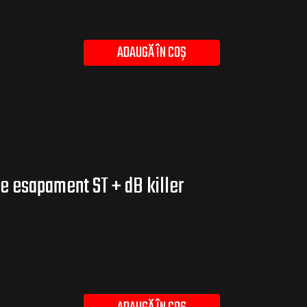
ADAUGĂ ÎN COȘ
e esapament ST + dB killer