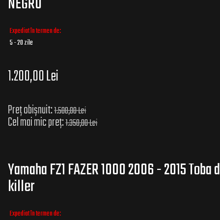
NEGRU
Expediat în termen de:
5 - 20 zile
1.200,00 Lei
Preț obișnuit:
1.500,00 Lei
Cel mai mic preț:
1.350,00 Lei
Yamaha FZ1 FAZER 1000 2006 - 2015 Toba
killer
Expediat în termen de: