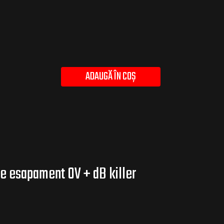
ADAUGĂ ÎN COȘ
e esapament OV + dB killer