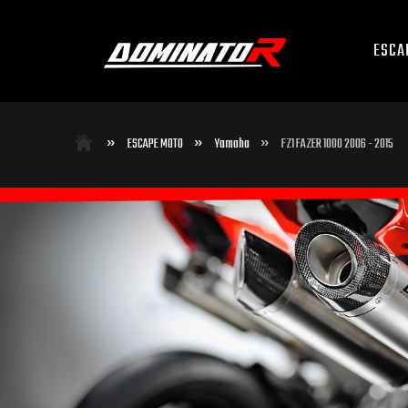
ESCA
»
»
»
ESCAPE MOTO
Yamaha
FZ1 FAZER 1000 2006 - 2015