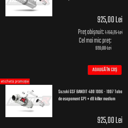
925,00 Lei
Preț obișnuit:
1.156,25 Lei
Cel mai mic preț:
920,00 Lei
ADAUGĂ ÎN COȘ
etichetă promoție
Suzuki GSF BANDIT 400 1996 - 1997 Toba
de esapament GP1 + dB killer medium
925,00 Lei