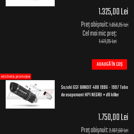
1.325,00 Lei
Preț obișnuit:
1.656,25 Lei
Cel mai mic preț:
1.411,25 Lei
ADAUGĂ ÎN COȘ
etichetă promoție
Suzuki GSF BANDIT 400 1996 - 1997 Toba
de esapament HP1 NEGRU + dB killer
1.750,00 Lei
Preț obișnuit:
2.187,50 Lei