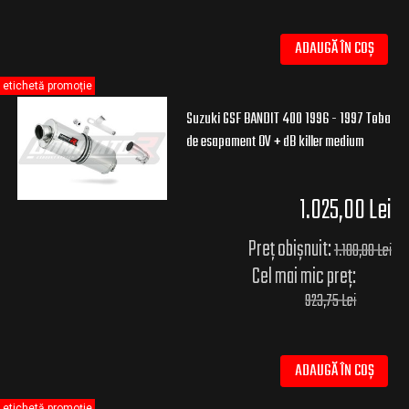
ADAUGĂ ÎN COȘ
etichetă promoție
Suzuki GSF BANDIT 400 1996 - 1997 Toba
de esapament OV + dB killer medium
1.025,00 Lei
Preț obișnuit:
1.100,00 Lei
Cel mai mic preț:
923,75 Lei
ADAUGĂ ÎN COȘ
etichetă promoție