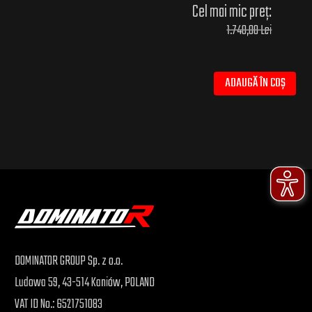
Cel mai mic preț:
1.740,00 Lei
ADAUGĂ ÎN COȘ
DOMINATOR GROUP Sp. z o.o.
Ludowa 59, 43-514 Kaniów, POLAND
VAT ID No.: 6521751083