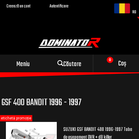
Creează un cont
Autentificare
RO
Evacuare sport pentru
Coș
Meniu
Căutare
motocicleta ta
GSF 400 BANDIT 1996 - 1997
etichetă promoție
SUZUKI GSF BANDIT 400 1996-1997 Toba
de esapament OVR + dB killer