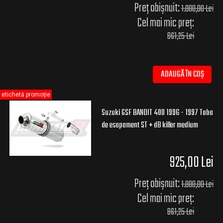
Preț obișnuit:
1.000,00 Lei
Cel mai mic preț:
861,25 Lei
ADAUGĂ ÎN COȘ
etichetă promoție
Suzuki GSF BANDIT 400 1996 - 1997 Toba
de esapament ST + dB killer medium
925,00 Lei
Preț obișnuit:
1.000,00 Lei
Cel mai mic preț:
861,25 Lei