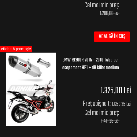
Cel mai mic preț:
1.200,00 Lei
ADAUGĂ ÎN COȘ
etichetă promoție
BMW R1200R 2015 - 2018 Toba de
esapament HP1 + dB killer medium
1.325,00 Lei
Preț obișnuit:
1.656,25 Lei
Cel mai mic preț:
1.411,25 Lei