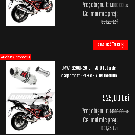
Preț obișnuit:
1.000,00 Lei
Cel mai mic preț:
861,25 Lei
ADAUGĂ ÎN COȘ
etichetă promoție
BMW R1200R 2015 - 2018 Toba de
esapament GP1 + dB killer medium
925,00 Lei
Preț obișnuit:
1.000,00 Lei
Cel mai mic preț:
861,25 Lei