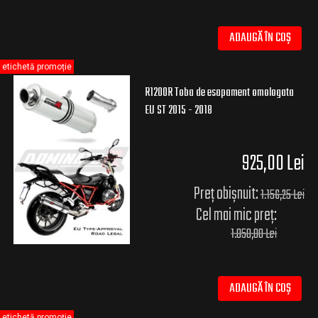
ADAUGĂ ÎN COȘ
etichetă promoție
R1200R Toba de esapament omologata
EU ST 2015 - 2018
925,00 Lei
Preț obișnuit:
1.156,25 Lei
Cel mai mic preț:
1.050,00 Lei
ADAUGĂ ÎN COȘ
etichetă promoție