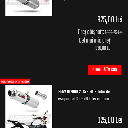
925,00 Lei
Preț obișnuit:
1.156,25 Lei
Cel mai mic preț:
920,00 Lei
ADAUGĂ ÎN COȘ
etichetă promoție
BMW R1200R 2015 - 2018 Toba de
esapament ST + dB killer medium
925,00 Lei