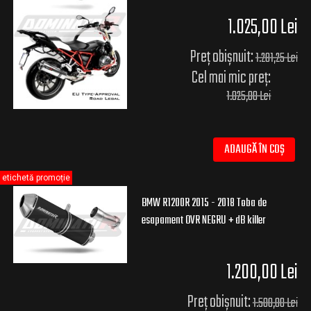
1.025,00 Lei
Preț obișnuit:
1.281,25 Lei
Cel mai mic preț:
1.025,00 Lei
ADAUGĂ ÎN COȘ
etichetă promoție
BMW R1200R 2015 - 2018 Toba de
esapament OVR NEGRU + dB killer
1.200,00 Lei
Preț obișnuit:
1.500,00 Lei