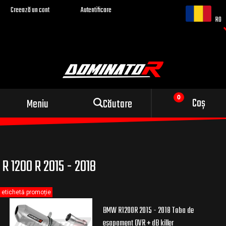
Creează un cont
Autentificare
RO
Evacuare sport pentru
Coș
Meniu
Căutare
motocicleta ta
R 1200 R 2015 - 2018
etichetă promoție
BMW R1200R 2015 - 2018 Toba de
esapament OVR + dB killer