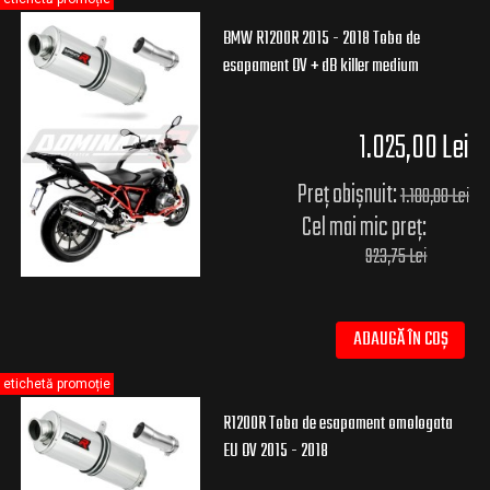
BMW R1200R 2015 - 2018 Toba de
esapament OV + dB killer medium
1.025,00 Lei
Preț obișnuit:
1.100,00 Lei
Cel mai mic preț:
923,75 Lei
ADAUGĂ ÎN COȘ
etichetă promoție
R1200R Toba de esapament omologata
EU OV 2015 - 2018