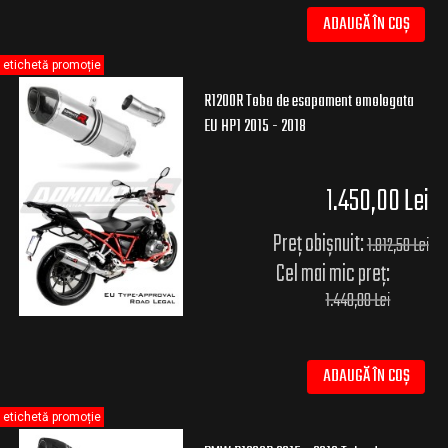
ADAUGĂ ÎN COȘ
etichetă promoție
R1200R Toba de esapament omologata
EU HP1 2015 - 2018
1.450,00 Lei
Preț obișnuit:
1.812,50 Lei
Cel mai mic preț:
1.440,00 Lei
ADAUGĂ ÎN COȘ
etichetă promoție