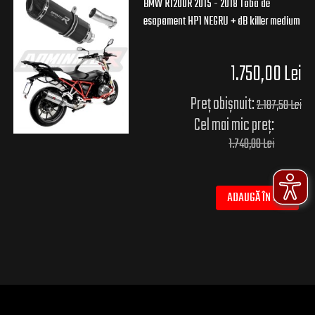
BMW R1200R 2015 - 2018 Toba de
esapament HP1 NEGRU + dB killer medium
1.750,00 Lei
Preț obișnuit:
2.187,50 Lei
Cel mai mic preț:
1.740,00 Lei
ADAUGĂ ÎN COȘ