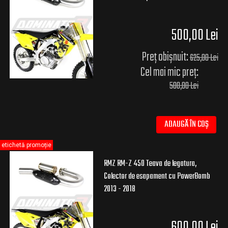
500,00 Lei
Preț obișnuit:
625,00 Lei
Cel mai mic preț:
500,00 Lei
ADAUGĂ ÎN COȘ
etichetă promoție
RMZ RM-Z 450 Teava de legatura,
Colector de esapament cu PowerBomb
2013 - 2018
600,00 Lei