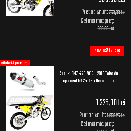
Preț obișnuit:
750,00 Lei
Cel mai mic preț:
600,00 Lei
ADAUGĂ ÎN COȘ
etichetă promoție
Suzuki RMZ 450 2013 - 2018 Toba de
esapament MX2 + dB killer medium
1.325,00 Lei
Preț obișnuit:
1.656,25 Lei
Cel mai mic preț: