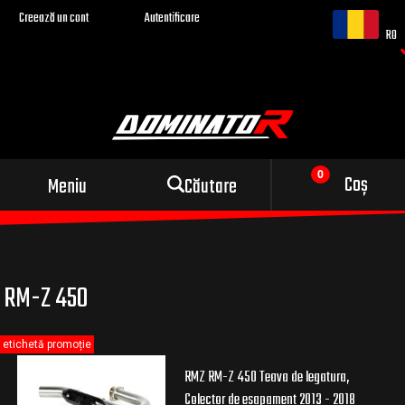
Creează un cont
Autentificare
RO
Evacuare sport pentru
Coș
Meniu
Căutare
motocicleta ta
RM-Z 450
etichetă promoție
RMZ RM-Z 450 Teava de legatura,
Colector de esapament 2013 - 2018