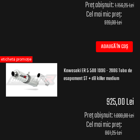
Preț obișnuit:
1.156,25 Lei
Cel mai mic preț:
920,00 Lei
ADAUGĂ ÎN COȘ
etichetă promoție
Kawasaki ER 5 500 1996 - 2006 Toba de
esapament ST + dB killer medium
925,00 Lei
Preț obișnuit:
1.000,00 Lei
Cel mai mic preț:
861,25 Lei