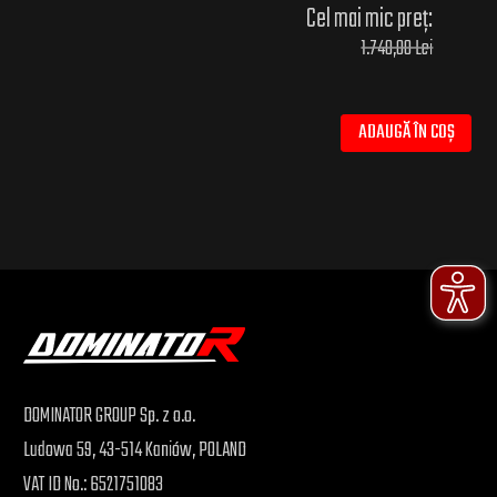
Cel mai mic preț:
1.740,00 Lei
ADAUGĂ ÎN COȘ
DOMINATOR GROUP Sp. z o.o.
Ludowa 59, 43-514 Kaniów, POLAND
VAT ID No.: 6521751083