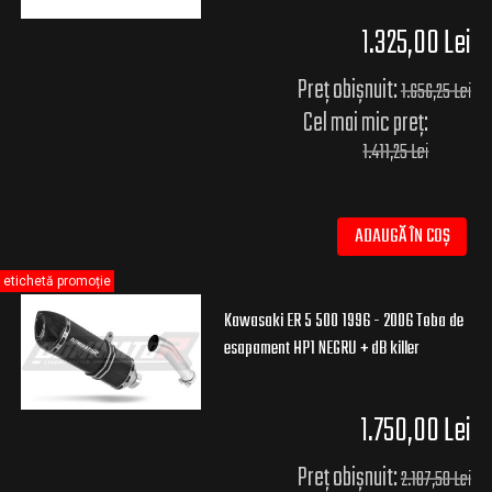
1.325,00 Lei
Preț obișnuit:
1.656,25 Lei
Cel mai mic preț:
1.411,25 Lei
ADAUGĂ ÎN COȘ
etichetă promoție
Kawasaki ER 5 500 1996 - 2006 Toba de
esapament HP1 NEGRU + dB killer
1.750,00 Lei
Preț obișnuit:
2.187,50 Lei