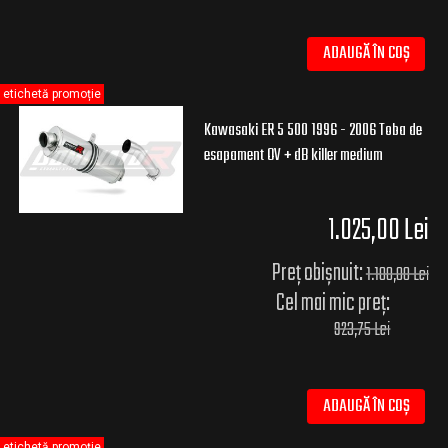
ADAUGĂ ÎN COȘ
etichetă promoție
Kawasaki ER 5 500 1996 - 2006 Toba de
esapament OV + dB killer medium
1.025,00 Lei
Preț obișnuit:
1.100,00 Lei
Cel mai mic preț:
923,75 Lei
ADAUGĂ ÎN COȘ
etichetă promoție