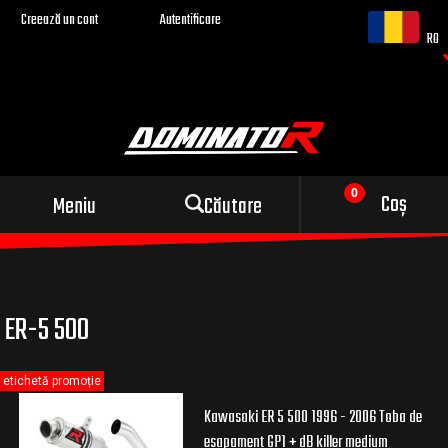
Creează un cont
Autentificare
RO
Evacuare sport pentru
Coș
Meniu
Căutare
motocicleta ta
ER-5 500
etichetă promoție
Kawasaki ER 5 500 1996 - 2006 Toba de
esapament GP1 + dB killer medium