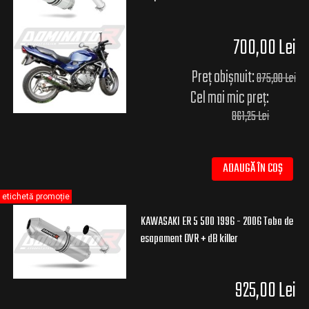
700,00 Lei
Preț obișnuit:
875,00 Lei
Cel mai mic preț:
861,25 Lei
ADAUGĂ ÎN COȘ
etichetă promoție
KAWASAKI ER 5 500 1996 - 2006 Toba de
esapament OVR + dB killer
925,00 Lei