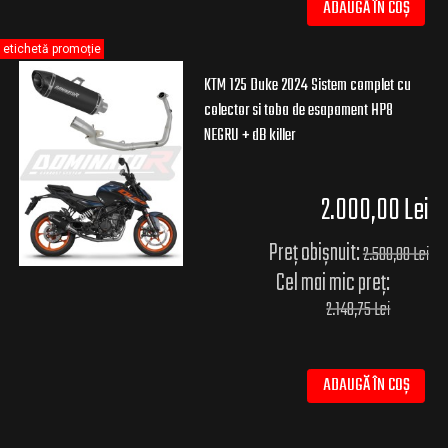
ADAUGĂ ÎN COȘ
etichetă promoție
KTM 125 Duke 2024 Sistem complet cu
colector si toba de esapament HP8
NEGRU + dB killer
2.000,00 Lei
Preț obișnuit:
2.500,00 Lei
Cel mai mic preț:
2.148,75 Lei
ADAUGĂ ÎN COȘ