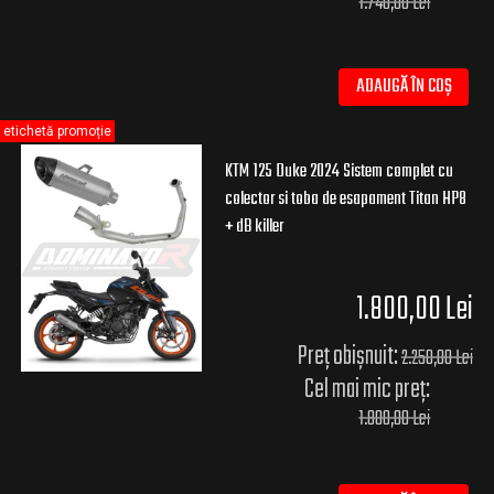
1.740,00 Lei
ADAUGĂ ÎN COȘ
etichetă promoție
KTM 125 Duke 2024 Sistem complet cu
colector si toba de esapament Titan HP8
+ dB killer
1.800,00 Lei
Preț obișnuit:
2.250,00 Lei
Cel mai mic preț:
1.800,00 Lei