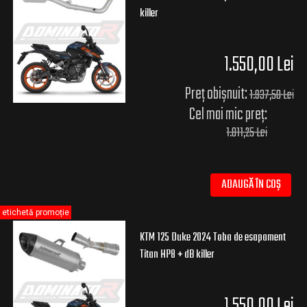
killer
1.550,00 Lei
Preț obișnuit:
1.937,50 Lei
Cel mai mic preț:
1.811,25 Lei
ADAUGĂ ÎN COȘ
etichetă promoție
KTM 125 Duke 2024 Toba de esapament
Titan HP8 + dB killer
1.550,00 Lei