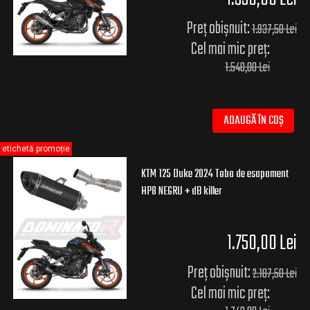
Preț obișnuit:
1.937,50 Lei
Cel mai mic preț:
1.540,00 Lei
ADAUGĂ ÎN COȘ
etichetă promoție
KTM 125 Duke 2024 Toba de esapament
HP8 NEGRU + dB killer
1.750,00 Lei
Preț obișnuit:
2.187,50 Lei
Cel mai mic preț: