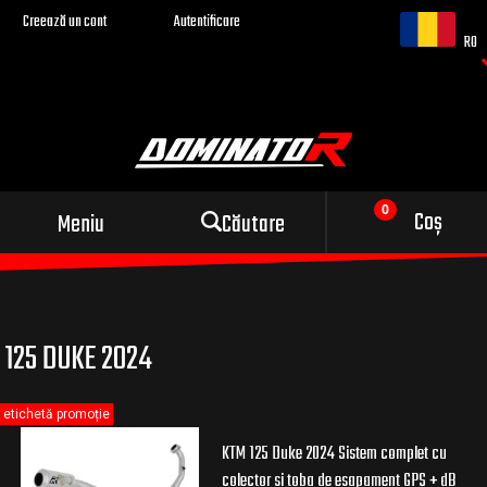
Creează un cont
Autentificare
RO
Evacuare sport pentru
Coș
Meniu
Căutare
motocicleta ta
125 DUKE 2024
etichetă promoție
KTM 125 Duke 2024 Sistem complet cu
colector si toba de esapament GPS + dB