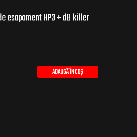
de esapament HP3 + dB killer
ADAUGĂ ÎN COȘ