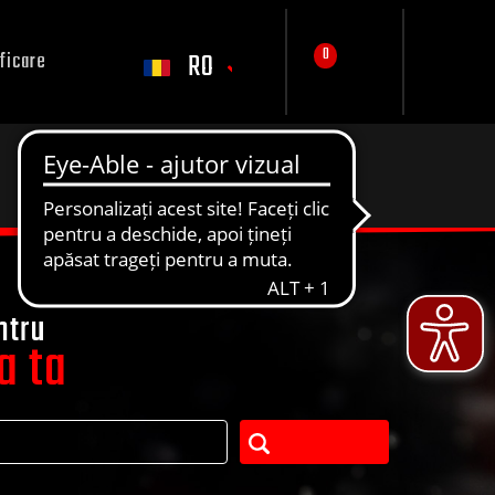
0
RO
ficare
ntru
a ta