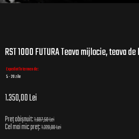
RST 1000 FUTURA Teava mijlocie, teava de 
Expediat în termen de:
5 - 20 zile
1.350,00 Lei
Preț obișnuit:
1.687,50 Lei
Cel mai mic preț:
1.320,00 Lei