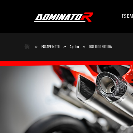
ESCA
»
»
»
ESCAPE MOTO
Aprilia
RST 1000 FUTURA