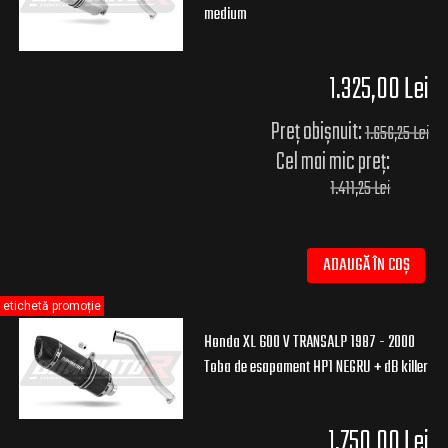
medium
1.325,00 Lei
Preț obișnuit:
1.656,25 Lei
Cel mai mic preț:
1.411,25 Lei
ADAUGĂ ÎN COȘ
etichetă promoție
Honda XL 600 V TRANSALP 1987 - 2000
Toba de esapament HP1 NEGRU + dB killer
1.750,00 Lei