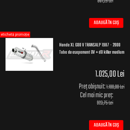
861,25 Lei
ADAUGĂ ÎN COȘ
etichetă promoție
Honda XL 600 V TRANSALP 1987 - 2000
Toba de esapament OV + dB killer medium
1.025,00 Lei
Preț obișnuit:
1.100,00 Lei
Cel mai mic preț:
923,75 Lei
ADAUGĂ ÎN COȘ