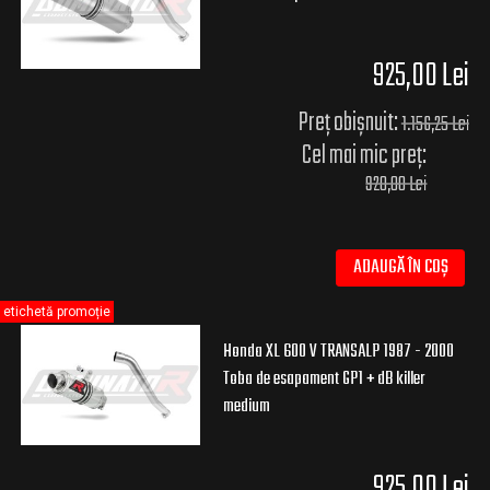
925,00 Lei
Preț obișnuit:
1.156,25 Lei
Cel mai mic preț:
920,00 Lei
ADAUGĂ ÎN COȘ
etichetă promoție
Honda XL 600 V TRANSALP 1987 - 2000
Toba de esapament GP1 + dB killer
medium
925,00 Lei