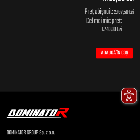
Preț obișnuit:
2.187,50 Lei
Cel mai mic preț:
1.740,00 Lei
ADAUGĂ ÎN COȘ
DOMINATOR GROUP Sp. z o.o.