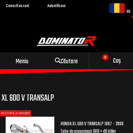
Creează un cont
Autentificare
RO
Evacuare sport pentru
Coș
Meniu
Căutare
motocicleta ta
XL 600 V TRANSALP
etichetă promoție
HONDA XL 600 V TRANSALP 1987 - 2000
Toba de esapament OVR + dB killer