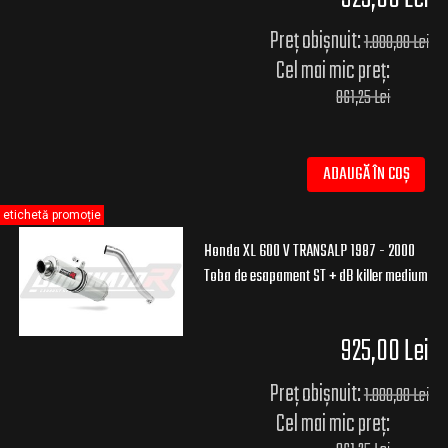
Preț obișnuit:
1.000,00 Lei
Cel mai mic preț:
861,25 Lei
ADAUGĂ ÎN COȘ
etichetă promoție
Honda XL 600 V TRANSALP 1987 - 2000
Toba de esapament ST + dB killer medium
925,00 Lei
Preț obișnuit:
1.000,00 Lei
Cel mai mic preț: