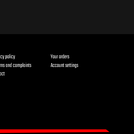
acy policy
Your orders
rns and complaints
Account settings
act