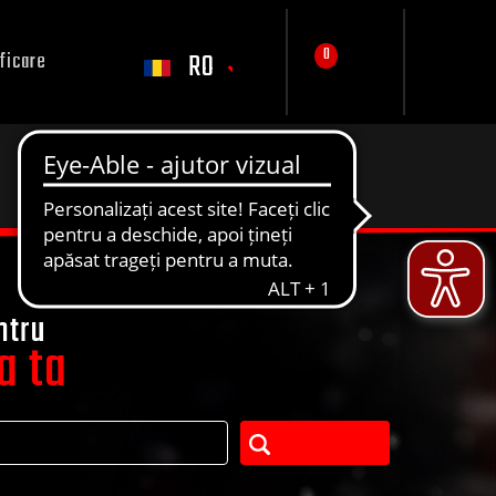
0
RO
ficare
ntru
a ta