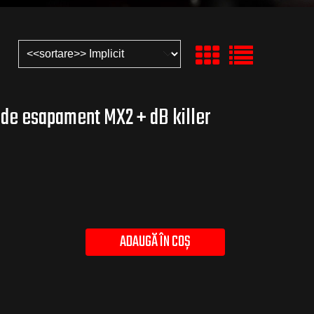
 de esapament MX2 + dB killer
ADAUGĂ ÎN COȘ