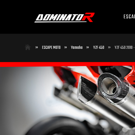
ESCA
»
»
»
»
ESCAPE MOTO
Yamaha
YZF 450
YZF 450 2010 -