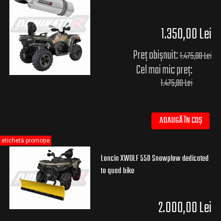
1.350,00 Lei
Preț obișnuit:
1.475,00 Lei
Cel mai mic preț:
1.475,00 Lei
ADAUGĂ ÎN COȘ
etichetă promoție
Loncin XWOLF 550 Snowplow dedicated
to quad bike
2.000,00 Lei