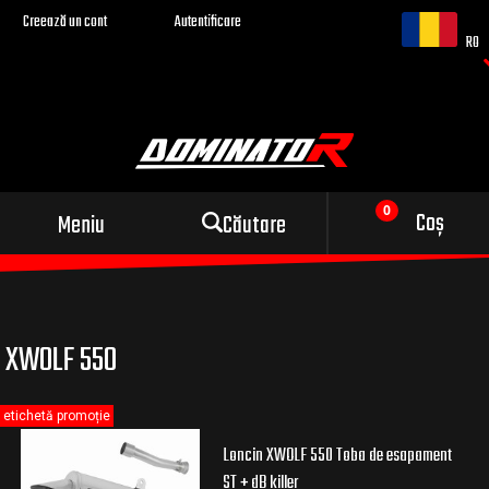
Creează un cont
Autentificare
RO
Evacuare sport pentru
Coș
Meniu
Căutare
motocicleta ta
XWOLF 550
etichetă promoție
Loncin XWOLF 550 Toba de esapament
ST + dB killer