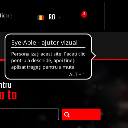
0
RO
ficare
ntru
a ta