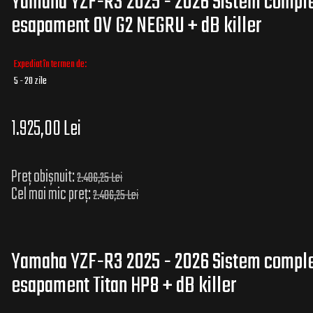
Yamaha YZF-R3 2025 - 2026 Sistem complet
esapament OV G2 NEGRU + dB killer
Expediat în termen de:
5 - 20 zile
1.925,00 Lei
Preț obișnuit:
2.406,25 Lei
Cel mai mic preț:
2.406,25 Lei
Yamaha YZF-R3 2025 - 2026 Sistem complet
esapament Titan HP8 + dB killer