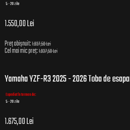
5 - 20 zile
1.550,00 Lei
Preț obișnuit:
1.937,50 Lei
Cel mai mic preț:
1.937,50 Lei
Yamaha YZF-R3 2025 - 2026 Toba de esapam
Expediat în termen de:
5 - 20 zile
1.675,00 Lei