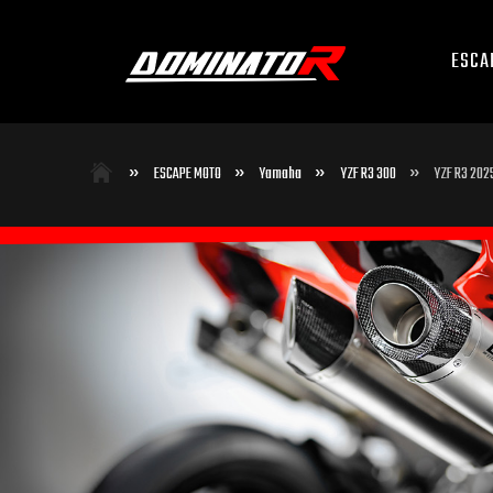
ESCA
»
»
»
»
ESCAPE MOTO
Yamaha
YZF R3 300
YZF R3 202