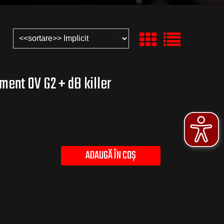
ent OV G2 + dB killer
ADAUGĂ ÎN COȘ