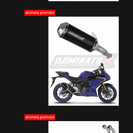
etichetă promoție
etichetă promoție