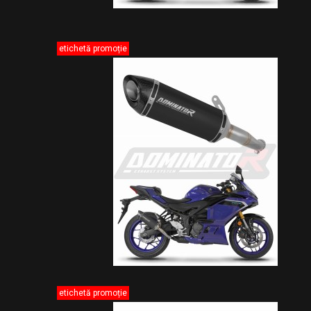
etichetă promoție
etichetă promoție