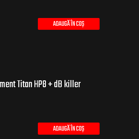
ADAUGĂ ÎN COȘ
ent Titan HP8 + dB killer
ADAUGĂ ÎN COȘ