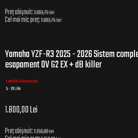
Preț obișnuit:
2.093,75 Lei
Cel mai mic preț:
2.093,75 Lei
Yamaha YZF-R3 2025 - 2026 Sistem complet
esapament OV G2 EX + dB killer
Expediat în termen de:
5 - 20 zile
1.800,00 Lei
Preț obișnuit:
2.250,00 Lei