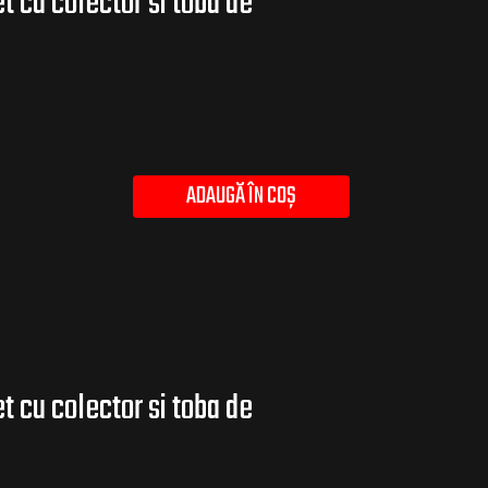
 cu colector si toba de
ADAUGĂ ÎN COȘ
 cu colector si toba de