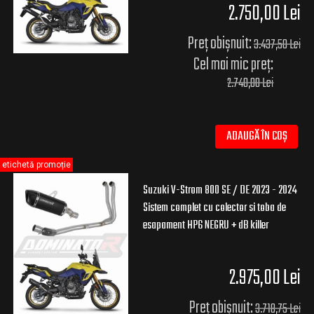
2.750,00 Lei
Preț obișnuit:
3.437,50 Lei
Cel mai mic preț:
2.740,00 Lei
ADAUGĂ ÎN COȘ
etichetă promoție
Suzuki V-Strom 800 SE / DE 2023 - 2024
Sistem complet cu colector si toba de
esapament HP6 NEGRU + dB killer
2.975,00 Lei
Preț obișnuit:
3.718,75 Lei