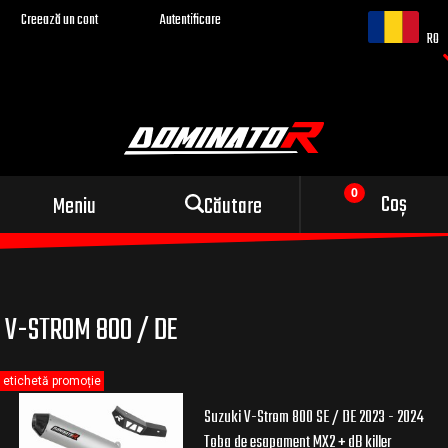
Creează un cont
Autentificare
RO
Evacuare sport pentru
Coș
Meniu
Căutare
motocicleta ta
V-STROM 800 / DE
etichetă promoție
Suzuki V-Strom 800 SE / DE 2023 - 2024
Toba de esapament MX2 + dB killer