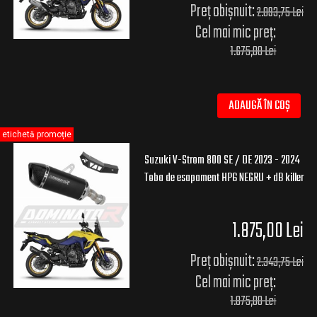
Preț obișnuit:
2.093,75 Lei
Cel mai mic preț:
1.675,00 Lei
ADAUGĂ ÎN COȘ
etichetă promoție
Suzuki V-Strom 800 SE / DE 2023 - 2024
Toba de esapament HP6 NEGRU + dB killer
1.875,00 Lei
Preț obișnuit:
2.343,75 Lei
Cel mai mic preț:
1.875,00 Lei