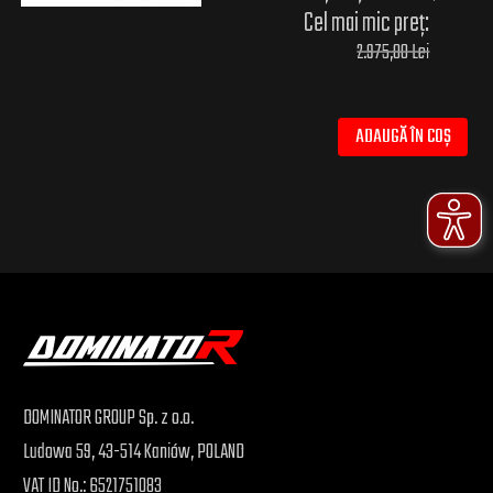
Cel mai mic preț:
2.975,00 Lei
ADAUGĂ ÎN COȘ
DOMINATOR GROUP Sp. z o.o.
Ludowa 59, 43-514 Kaniów, POLAND
VAT ID No.: 6521751083