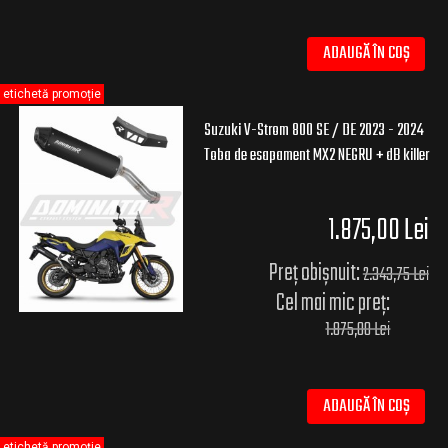
ADAUGĂ ÎN COȘ
etichetă promoție
Suzuki V-Strom 800 SE / DE 2023 - 2024
Toba de esapament MX2 NEGRU + dB killer
1.875,00 Lei
Preț obișnuit:
2.343,75 Lei
Cel mai mic preț:
1.875,00 Lei
ADAUGĂ ÎN COȘ
etichetă promoție