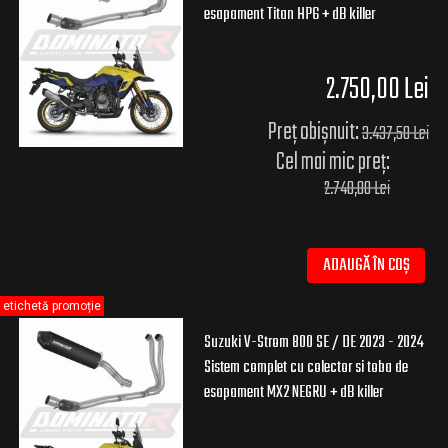
esapament Titan HP6 + dB killer
2.750,00 Lei
Preț obișnuit:
3.437,50 Lei
Cel mai mic preț:
2.740,00 Lei
ADAUGĂ ÎN COȘ
etichetă promoție
Suzuki V-Strom 800 SE / DE 2023 - 2024
Sistem complet cu colector si toba de
esapament MX2 NEGRU + dB killer