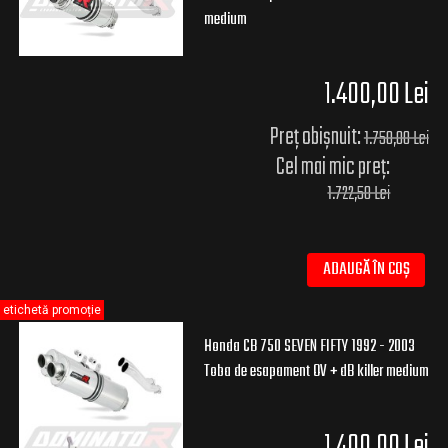
medium
1.400,00 Lei
Preț obișnuit:
1.750,00 Lei
Cel mai mic preț:
1.722,50 Lei
ADAUGĂ ÎN COȘ
etichetă promoție
Honda CB 750 SEVEN FIFTY 1992 - 2003
Toba de esapament OV + dB killer medium
1.400,00 Lei