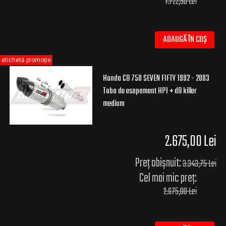
1.722,50 Lei
ADAUGĂ ÎN COȘ
etichetă promoție
Honda CB 750 SEVEN FIFTY 1992 - 2003
Toba de esapament HP1 + dB killer
medium
2.675,00 Lei
Preț obișnuit:
3.343,75 Lei
Cel mai mic preț:
2.675,00 Lei