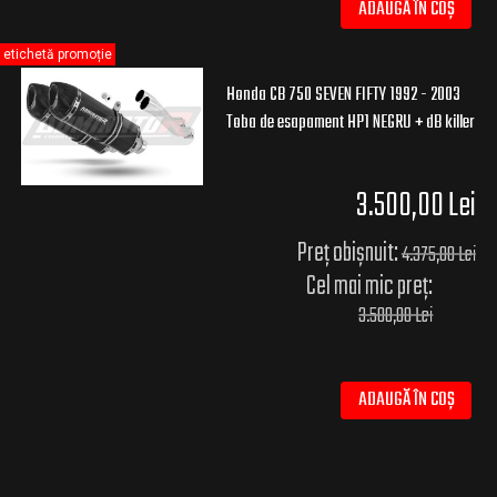
ADAUGĂ ÎN COȘ
etichetă promoție
Honda CB 750 SEVEN FIFTY 1992 - 2003
Toba de esapament HP1 NEGRU + dB killer
3.500,00 Lei
Preț obișnuit:
4.375,00 Lei
Cel mai mic preț:
3.500,00 Lei
ADAUGĂ ÎN COȘ