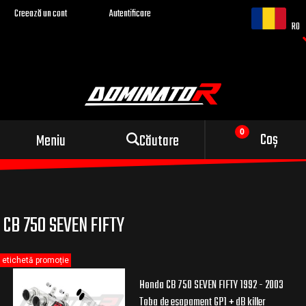
Creează un cont
Autentificare
RO
Evacuare sport pentru
Coș
Meniu
Căutare
motocicleta ta
CB 750 SEVEN FIFTY
etichetă promoție
Honda CB 750 SEVEN FIFTY 1992 - 2003
Toba de esapament GP1 + dB killer