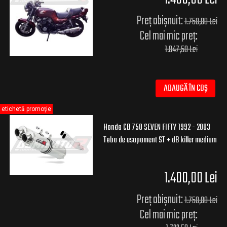
Preț obișnuit:
1.750,00 Lei
Cel mai mic preț:
1.847,50 Lei
ADAUGĂ ÎN COȘ
etichetă promoție
Honda CB 750 SEVEN FIFTY 1992 - 2003
Toba de esapament ST + dB killer medium
1.400,00 Lei
Preț obișnuit:
1.750,00 Lei
Cel mai mic preț: