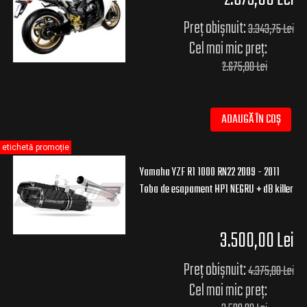
Preț obișnuit:
3.343,75 Lei
Cel mai mic preț:
2.675,00 Lei
ADAUGĂ ÎN COȘ
etichetă promoție
Yamaha YZF R1 1000 RN22 2009 - 2011
Toba de esapament HP1 NEGRU + dB killer
3.500,00 Lei
Preț obișnuit:
4.375,00 Lei
Cel mai mic preț: