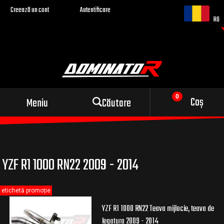
Creează un cont
Autentificare
RO
Evacuare sport pentru
Coș
Meniu
Căutare
motocicleta ta
YZF R1 1000 RN22 2009 - 2014
etichetă promoție
YZF R1 1000 RN22 Teava mijlocie, teava de
legatura 2009 - 2014