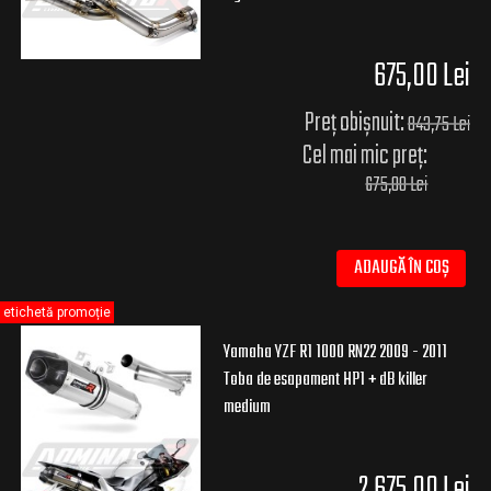
675,00 Lei
Preț obișnuit:
843,75 Lei
Cel mai mic preț:
675,00 Lei
ADAUGĂ ÎN COȘ
etichetă promoție
Yamaha YZF R1 1000 RN22 2009 - 2011
Toba de esapament HP1 + dB killer
medium
2.675,00 Lei