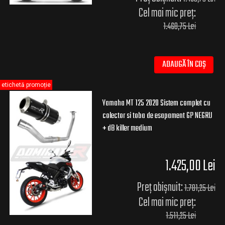
Cel mai mic preț:
1.468,75 Lei
ADAUGĂ ÎN COȘ
etichetă promoție
Yamaha MT 125 2020 Sistem complet cu
colector si toba de esapament GP NEGRU
+ dB killer medium
1.425,00 Lei
Preț obișnuit:
1.781,25 Lei
Cel mai mic preț:
1.511,25 Lei