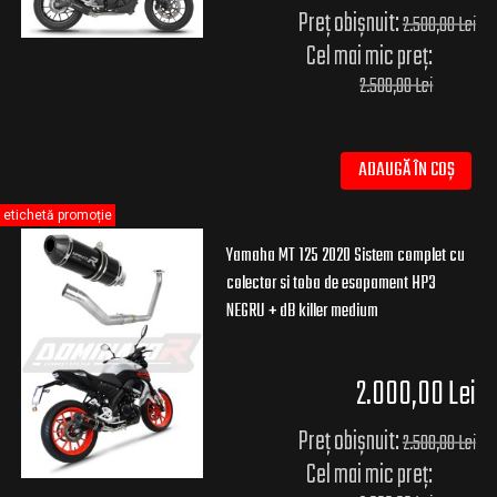
Preț obișnuit:
2.500,00 Lei
Cel mai mic preț:
2.500,00 Lei
ADAUGĂ ÎN COȘ
etichetă promoție
Yamaha MT 125 2020 Sistem complet cu
colector si toba de esapament HP3
NEGRU + dB killer medium
2.000,00 Lei
Preț obișnuit:
2.500,00 Lei
Cel mai mic preț: