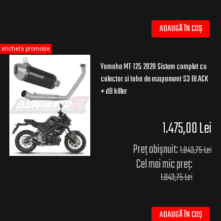
ADAUGĂ ÎN COȘ
etichetă promoție
Yamaha MT 125 2020 Sistem complet cu
colector si toba de esapament S3 BLACK
+ dB killer
1.475,00 Lei
Preț obișnuit:
1.843,75 Lei
Cel mai mic preț:
1.843,75 Lei
ADAUGĂ ÎN COȘ