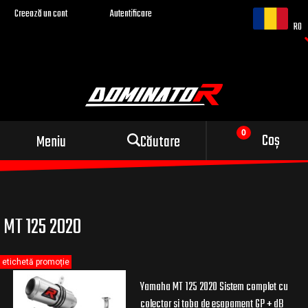
Creează un cont
Autentificare
RO
Evacuare sport pentru
Coș
Meniu
Căutare
motocicleta ta
MT 125 2020
etichetă promoție
Yamaha MT 125 2020 Sistem complet cu
colector si toba de esapament GP + dB