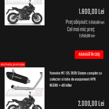
1.800,00 Lei
Preț obișnuit:
2.250,00 Lei
Cel mai mic preț:
2.250,00 Lei
ADAUGĂ ÎN COȘ
etichetă promoție
Yamaha MT 125 2020 Sistem complet cu
colector si toba de esapament HP8
NEGRU + dB killer
2.000,00 Lei