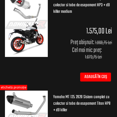
colector si toba de esapament HP3 + dB
killer medium
1.575,00 Lei
Preț obișnuit:
1.968,75 Lei
Cel mai mic preț:
1.673,75 Lei
ADAUGĂ ÎN COȘ
etichetă promoție
Yamaha MT 125 2020 Sistem complet cu
colector si toba de esapament Titan HP8
+ dB killer