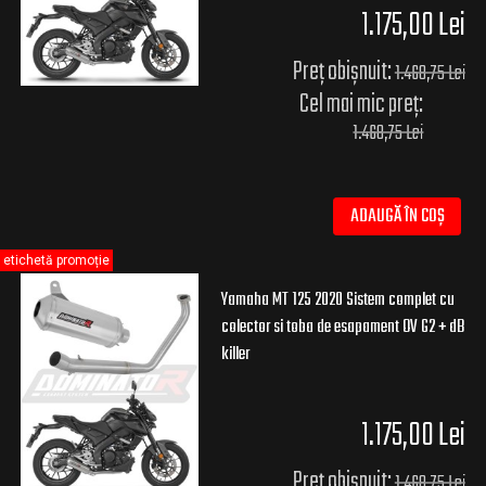
1.175,00 Lei
Preț obișnuit:
1.468,75 Lei
Cel mai mic preț:
1.468,75 Lei
ADAUGĂ ÎN COȘ
etichetă promoție
Yamaha MT 125 2020 Sistem complet cu
colector si toba de esapament OV G2 + dB
killer
1.175,00 Lei
Preț obișnuit:
1.468,75 Lei