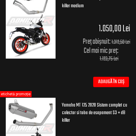
killer medium
1.050,00 Lei
Preț obișnuit:
1.312,50 Lei
Cel mai mic preț:
1.123,75 Lei
ADAUGĂ ÎN COȘ
etichetă promoție
Yamaha MT 125 2020 Sistem complet cu
colector si toba de esapament S3 + dB
killer