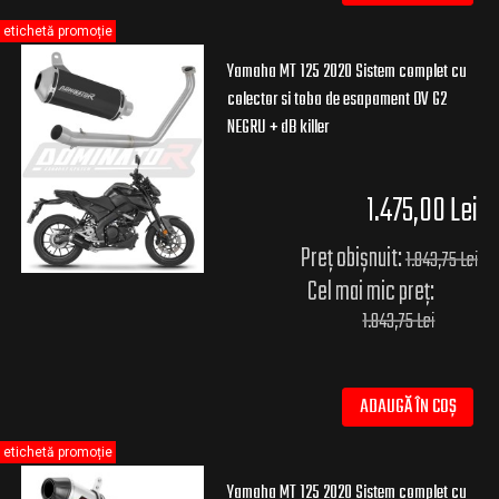
etichetă promoție
Yamaha MT 125 2020 Sistem complet cu
colector si toba de esapament OV G2
NEGRU + dB killer
1.475,00 Lei
Preț obișnuit:
1.843,75 Lei
Cel mai mic preț:
1.843,75 Lei
ADAUGĂ ÎN COȘ
etichetă promoție
Yamaha MT 125 2020 Sistem complet cu